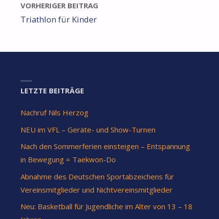
VORHERIGER BEITRAG
Triathlon für Kinder
LETZTE BEITRÄGE
Nachruf Nils Herzog
NEU im VFL – Geräte- und Show-Turnen
Nach den Sommerferien einsteigen – Entspannung
in Bewegung = Taekwon-Do
Abnahme des Deutschen Sportabzeichens für
Vereinsmitglieder und Nichtvereinsmitglieder
Neu: Basketball für Jugendliche im Alter von 13 – 18