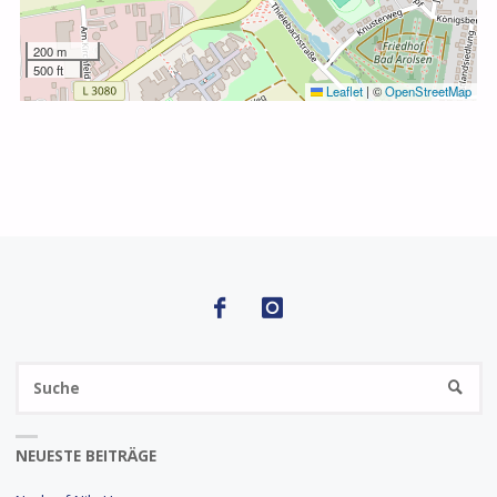
200 m
500 ft
Leaflet
|
©
OpenStreetMap
S
SUCHE
na
NEUESTE BEITRÄGE