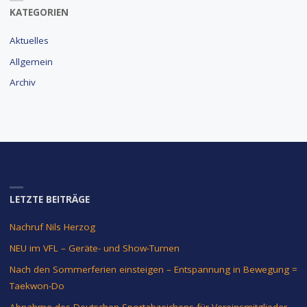
KATEGORIEN
Aktuelles
Allgemein
Archiv
LETZTE BEITRÄGE
Nachruf Nils Herzog
NEU im VFL – Geräte- und Show-Turnen
Nach den Sommerferien einsteigen – Entspannung in Bewegung =
Taekwon-Do
Abnahme des Deutschen Sportabzeichens für Vereinsmitglieder