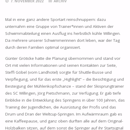
7. NOVEMBER 2022
ARCHIV
Mal in eine ganz andere Sportart reinschnuppern: dazu
unternahm eine Gruppe von Trainer*innen und Aktiven der
Schwimmabteilung einen Ausflug ins herbstlich kühle Willingen.
Da mehrere unserer Schwimmerinnen dort leben, war der Tag
durch deren Familien optimal organisiert.
Günter Gröticke hatte die Planung übernommen und stand vor
Ort mit vielen Informationen und seinen Kontakten zur Seite,
Steffi Göbel (vom Landhotel) sorgte für Shuttle-Busse und
Verpflegung, und für das erste „Highlight“ – die Besichtigung und
Besteigung der Mühlenkopfschanze – stand der Skisprungtrainer
des SC Willingen, Jörg Pietschmann, zur Verfügung. Er gab tiefe
Einblicke in die Entwicklung des Springens in über 100 Jahren, das
Training der Jugendlichen, die Ausrüstung der Profis und das
Drum und Dran der Weltcup-Springen. Im Aufwärmraum gab es
eine Kaffeepause, und ganz oben durften alle auf dem Original-
Holzbalken sitzen, auf dem sonst die Springer auf ihr Startsignal