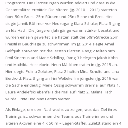
Programm. Die Platzierungen wurden addiert und daraus die
Gesamtplätze ermittelt. Die Älteren (Jg. 2010 – 2013) starteten
über 50m Brust, 25m Rücken und 25m Beine mit Brett. Hier
siegte Jannik Böhmer vor Neuzugang Klara Schulte; Platz 3 ging
an Ida Hach. Die jüngeren Jahrgänge waren stärker besetzt und
wurden einzeln gewertet; sie hatten statt der 50m-Strecke 25m
Freistil in Bauchlage zu schwimmen. Im Jg. 2014 siegte Amel
Belfquih souverän mit drei ersten Plätzen. Rang 2 teilten sich
Emil Sinemus und Marie Schilling, Rang 3 belegten Jakob Köhn
und Mathilda Hesselbein. Neun Mädchen traten im Jg. 2015 an.
Hier siegte Polina Zolotov, Platz 2 holten Mina Schulte und Lina
Berthold, Platz 3 ging an Irini Welteke. Im jüngsten Jg. 2016 war
die Sache eindeutig: Merle Ossig schwamm dreimal auf Platz 1,
Laura Andelefski ebenfalls dreimal auf Platz 2, Malina Hach
wurde Dritte und Max Lamm Vierter.
Als Einlage, um dem Nachwuchs zu zeigen, was das Ziel ihres
Trainings ist, schwammen drei Teams aus Trainerinnen und
älteren Aktiven eine 4 x 50 m – Lagen-Staffel. Zuletzt stand ein 4