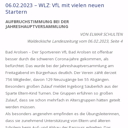
SCHWIMMWETTKAMPF
06.02.2023 – WLZ: VfL mit vielen neuen
Startern
FÜR
AUFBRUCHSTIMMUNG BEI DER
JAHRESHAUPTVERSAMMLUNG
UNSERE
VON ELMAR SCHULTEN
JÜNGSTEN“
Waldeckische Landeszeitung vom 06.02.2023, Seite 4
Bad Arolsen – Der Sportverein VfL Bad Arolsen ist offenbar
besser durch die schweren Corona-Jahre gekommen, als
befürchtet. Das wurde bei der Jahreshauptversammlung am
Freitagabend im Bürgerhaus deutlich. Der Verein zählt derzeit
756 Mitglieder, davon 129 Neuzugänge bei 55 Abgängen.
Besonders großen Zulauf meldet Ingeborg Säuberlich aus der
Sparte Eltern-Kind Turnen. Die Gruppen erführen so großen
Zulauf, dass sie schon mehrfach in Altersgruppen hätten geteilt
werden müssen.
Als besonders angenehm empfinden es die Übungsleiterinnen,
dass sie zunehmend Unterstützung von Eltern und älteren
Schülern beim Auf- und Abbau der Parcours erhielten. Das